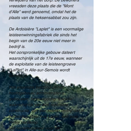
verwijderd van het dorp. De bewoners
vreesden deze plaats die de "Mont
d'Alle" werd genoemd, omdat het de
plaats van de heksensabbat zou zijn.
De Ardoisière "Laplet" is een voormalige
leisteenwinningsfabriek die sinds het
begin van de 20e eeuw niet meer in
bedrijf is.
Het oorspronkelijke gebouw dateert
waarschijnlijk uit de 17e eeuw, wanneer
de exploitatie van de leisteengroeve
"LaPlet" in Alle-sur-Semois wordt
bevestigd.
Het ensemble bestond uit het
hoofdgebouw, administratieve
gebouwen, tegenwoordig "Escaille",
waarschijnlijk van een recentere
constructie, van een kleiner bedrijf dat in
verbinding staat met Laplet, een paar
meter verderop.
Het reclamepaneel voor de