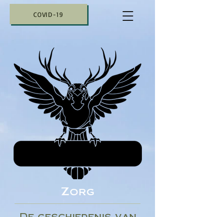
COVID-19
Zorg
De geschiedenis van