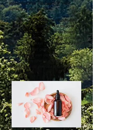
leisteengroeve van Laplet in volle
werking in de 19e eeuw.
Links van het gebouw eindigden de
bogen waar de rails van de wagons die
door de stoommachine uit de kelder
omhoog werden gehaald, die verankerd
was op een sokkel van leisteenblokken in
het hart van het gebouw.
Op de bodem van de grond, vormend
een "L", de splijtworkshops.
Rechts gaat de overdekte oprit naar de
waterpompen