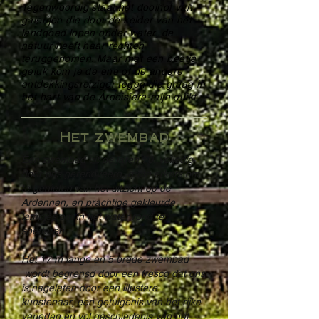
Tegenwoordig staat het doolhof van
galerijen die door de kelder van het
landgoed lopen onder water, de
natuur heeft haar rechten
teruggenomen. Maar met een beetje
geluk kom je de ene of de andere
ontdekkingsreiziger tegen die graag in
het hart van de Ardoisière-mijn duikt.
Het zwembad
Een zwembad uit de jaren 70, volledig
door ons gerenoveerd, grote erkers om
te genieten van het uitzicht op de
Ardennen, en prachtige gekleurde
lampjes om in het water rond te
spetteren.
Het 17 m lange en 5 brede zwembad
wordt begrensd door een fresco dat ons
is nagelaten door een illustere
kunstenaar, een getuigenis van het rijke
verleden en vol geschiedenis van het