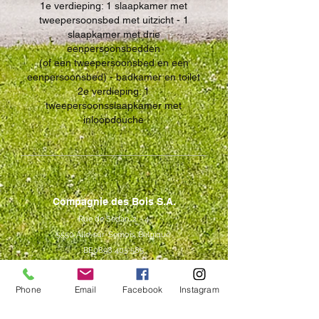
1e verdieping: 1 slaapkamer met
tweepersoonsbed met uitzicht - 1
slaapkamer met drie
eenpersoonsbedden
(of een tweepersoonsbed en een
eenpersoonsbed) - badkamer en toilet
2e verdieping: 1
tweepersoonsslaapkamer met
inloopdouche
Compagnie des Bois S.A.
Rue de Sedan, 2 - 4
5550 Alle-sur-Semois, Belgique
BE0898 405 585
Contact
Phone
Email
Facebook
Instagram
+32 490 19 15 68