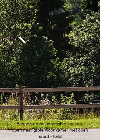
woonkamer met een houtkachel en
een keuken met een Amerikaanse
bar... We konden de bar gewoon niet
weerstaan!
Maximale capaciteit: 7 personen
Begane grond: ingerichte keuken,
open naar grote woonkamer met open
haard - toilet