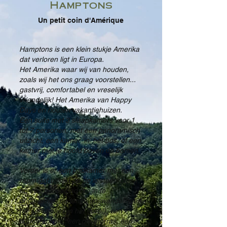
Hamptons
Un petit coin d'Amérique
Hamptons is een klein stukje Amerika
dat verloren ligt in Europa.
Het Amerika waar wij van houden,
zoals wij het ons graag voorstellen...
gastvrij, comfortabel en vreselijk
vriendelijk! Het Amerika van Happy
Days en houten vakantiehuizen.
Een suite met 3 slaapkamers voor 1
tot 7 personen, met een panoramisch
uitzicht, een kamer 'in' het bos, of een
kamer met je hoofd boven de bomen.
Verder is er een badkamer met een
raam dat uitkijkt op de leisteenrotsen
en een bubbelbad om in te
ontspannen na lange boswandelingen
(of aperitiefjes in het dorp!), een
doucheruimte, een privéterras, een