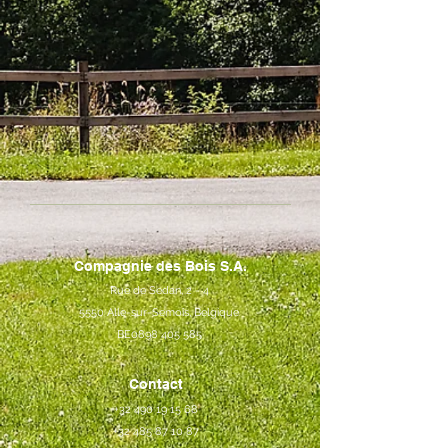
Compagnie des Bois S.A.
Rue de Sedan, 2 - 4
5550 Alle-sur-Semois, Belgique
BE0898 405 585
Contact
+32 490 19 15 68
+32 485 87 10 87