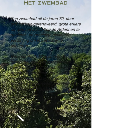
Het zwembad
Een zwembad uit de jaren 70, door
ons volledig gerenoveerd, grote erkers
om van het uitzicht op de Ardennen te
genieten, en prachtige gekleurde
verlichting om in het water te
spetteren.
Het zwembad, 17 m lang en 5 m
breed, het hele jaar door verwarmd,
wordt begrensd door een fresco dat
aan ons is nagelaten door een
illustere kunstenaar, die getuigt van
het rijke en historische verleden van
het landgoed Ardoisière.