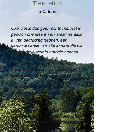
The Hut
La Cabane
Oké, het is dus geen echte hut. Het is
gewoon ons idee ervan, waar we altijd
al van gedroomd hebben, een
verkorte versie van alle andere die we
over de hele wereld ontdekt hebben.
Een beetje Zwitserland, een beetje
Finland, een beetje Canada en een
beetje Zwarte Woud, gewoon voor de
lol!
Een Suite met eekhoorns op de
kachels, platen van Oberbayern aan
de muren en een kano op de trap...
Eerlijk gezegd houden we van onze
burleske hut, met zijn ahornsiroop en
Davy Crockett-sfeer gegarandeerd!