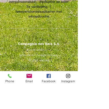
eenpersoonsbed) - badkamer en toilet
2e verdieping: 1
tweepersoonsslaapkamer met
inloopdouche
Compagnie des Bois S.A.
Rue de Sedan, 2 - 4
5550 Alle-sur-Semois, Belgique
BE0898 405 585
Contact
+32 490 19 15 68
Phone
Email
Facebook
Instagram
+32 485 87 10 87
contact@compagniedesbois.be