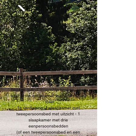
Maximale capaciteit: 7 personen
Begane grond: ingerichte keuken, open
naar grote woonkamer met open haard
- toilet
1e verdieping: 1 slaapkamer met
tweepersoonsbed met uitzicht - 1
slaapkamer met drie
eenpersoonsbedden
(of een tweepersoonsbed en een