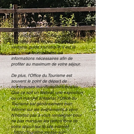
Lorsque vous décidez de partir en
vacances ou de découvrir une
nouvelle région, il est essentiel de bien
se renseigner sur les activités qui y
sont proposées. C'est là que l'Office du
Tourisme entre en jeu. En tant que
véritable guide touristique, il est là
pour vous fournir toutes les
informations nécessaires afin de
profiter au maximum de votre séjour.
De plus, l'Office du Tourisme est
souvent le point de départ de
nombreuses manifestations locales.
Que ce soit un festival, une exposition
ou un marché artisanal, l'Office du
Tourisme est généralement bien
informé sur les événements à venir.
N'hésitez pas à vous renseigner pour
ne pas manquer les temps forts de
votre séjour sur le site internet
:
https://tourisme.vresse-sur-