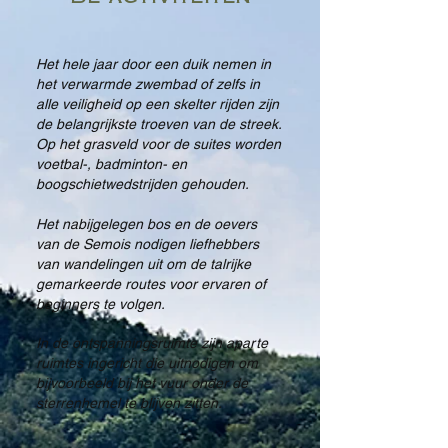
Het hele jaar door een duik nemen in
het verwarmde zwembad of zelfs in
alle veiligheid op een skelter rijden zijn
de belangrijkste troeven van de streek.
Op het grasveld voor de suites worden
voetbal-, badminton- en
boogschietwedstrijden gehouden.
Het nabijgelegen bos en de oevers
van de Semois nodigen liefhebbers
van wandelingen uit om de talrijke
gemarkeerde routes voor ervaren of
beginners te volgen.
In de ontspanningsruimte zijn aparte
ruimtes ingericht die uitnodigen om
bijvoorbeeld bij het vuur onder de
sterrenhemel te blijven zitten.