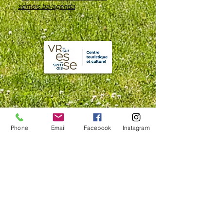
semois.be/agenda
Compagnie des Bois S.A.
Phone
Email
Facebook
Instagram
Rue de Sedan, 2 - 4
5550 Alle-sur-Semois, Belgique
BE0898 405 585
Contact
+32 490 19 15 68
+32 485 87 10 87
contact@compagniedesbois.be