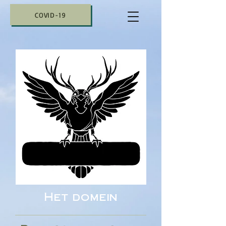
COVID-19
Het domein