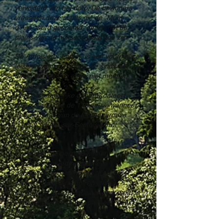
verwijderd van het dorp. De bewoners
vreesden deze plaats die de "Mont
d'Alle" werd genoemd, omdat het de
plaats van de heksensabbat zou zijn.
De Ardoisière "Laplet" is een voormalige
leisteenwinningsfabriek die sinds het
begin van de 20e eeuw niet meer in
bedrijf is.
Het oorspronkelijke gebouw dateert
waarschijnlijk uit de 17e eeuw, wanneer
de exploitatie van de leisteengroeve
"LaPlet" in Alle-sur-Semois wordt
bevestigd.
Het ensemble bestond uit het
hoofdgebouw, administratieve
gebouwen, tegenwoordig "Escaille",
waarschijnlijk van een recentere
constructie, van een kleiner bedrijf dat in
verbinding staat met Laplet, een paar
meter verderop.