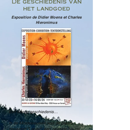
De geschiedenis van
het landgoed
Exposition de Didier Moens et Charles
Hieronimus
Een beetje geschiedenis…
In de Middeleeuwen was de plaats
genaamd "Laplet", een gepelde heuvel