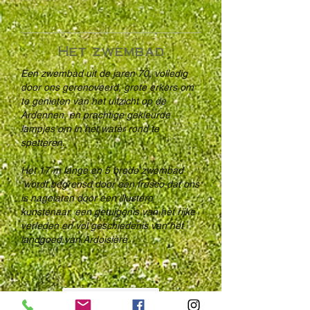
Het zwembad
Een zwembad uit de jaren 70, volledig
door ons gerenoveerd, grote erkers om
te genieten van het uitzicht op de
Ardennen, en prachtige gekleurde
lampjes om in het water rond te
spetteren.
Het 17 m lange en 5 brede zwembad
wordt begrensd door een fresco dat ons
is nagelaten door een illustere
kunstenaar, een getuigenis van het rijke
verleden en vol geschiedenis van het
landgoed van Ardoisière.