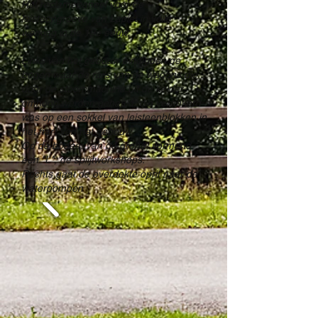
Het reclamepaneel voor de
leisteengroeve van Laplet in volle
werking in de 19e eeuw.
Links van het gebouw eindigden de
bogen waar de rails van de wagons die
door de stoommachine uit de kelder
omhoog werden gehaald, die verankerd
was op een sokkel van leisteenblokken in
het hart van het gebouw.
Op de bodem van de grond, vormend
een "L", de splijtworkshops.
Rechts gaat de overdekte oprit naar de
waterpompen