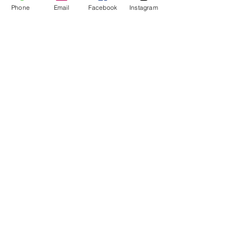
Phone
Email
Facebook
Instagram
Compagnie des Bois S.A.
Rue de Sedan, 2 - 4
5550 Alle-sur-Semois, Belgique
BE0898 405 585
Contact
+32 490 19 15 68
+32 485 87 10 87
contact@compagniedesbois.be