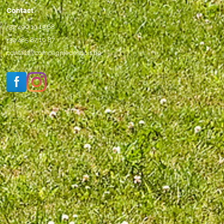
Contact
+32 490 19 15 68
+32 485 87 10 87
contact@compagniedesbois.be