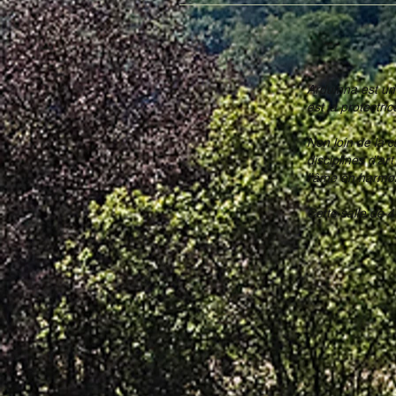
Arduinna est une
est la protectric
Non loin de la 
disciplines d’ar
l’âme en harmon
Cette salle de 