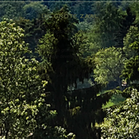
De grote zaal
 divinité de la mythologie gauloise. Étroitement associée à la région d
e de la faune et la flore….
cabane des ânes, se situe notre grande salle Arduinna, un espace de pr
t et de santé qui soutiennent le développement et le soutien à l’être : le 
ie avec le Vivant.
44 m2 (11m/4m) nous donne une vue sur la beauté de la nature.