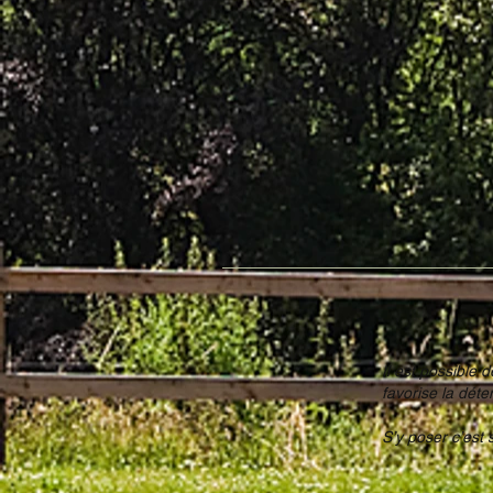
Il est possible
favorise la déte
S’y poser c’est