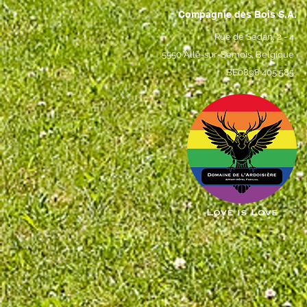
Compagnie des Bois S.A.
Rue de Sedan, 2 - 4
5550 Alle-sur-Semois, Belgique
BE0898 405 585