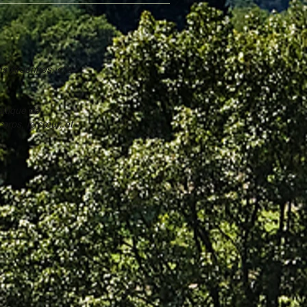
es Ardennes, elle
atique de
corps, le cœur, et