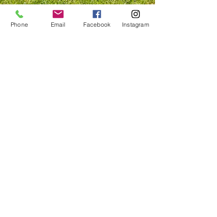
Phone
Email
Facebook
Instagram
Les animaux
Dans ce cadre verdoyant où alternent
résineux, feuillus, buissons et baies
sauvages circulent librement coqs et
poules nés ici pour la plupart mais aussi
quatre chats, deux chiennes, deux
ânesses, Paloma et Fleur et deux ânons,
Anatole et Archibald. Oiseaux, écureuils,
rongeurs et petits rapaces ont eux aussi