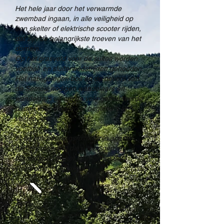
Het hele jaar door het verwarmde
zwembad ingaan, in alle veiligheid op
een skelter of elektrische scooter rijden,
dat zijn de belangrijkste troeven van het
domein.
Op het grasveld voor de suites worden
voetbal- en sluiterwedstrijden gehouden.
Het nabijgelegen bos en de oevers van
de Semois nodigen wandelaars en
wandelaars uit om de vele gemarkeerde
paden voor ervaren of beginners te
volgen.
In de ontspanningsruimte zijn aparte
ruimtes ingericht die uitnodigen om
bijvoorbeeld bij het vuur onder de
sterrenhemel te kijken.