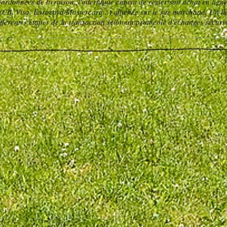
rdonnées de livraison, l'internaute choisit de régler son achat en ligne
CB, Visa, Eurocard/Mastercard...) affichée sur le site marchand. Un lie
fférentes étapes de la transaction selon un protocole d'échanges sécuris