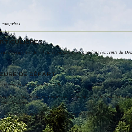
A comprises.
rticulières
 cas d'accident et de vol sur le parking ainsi que dans l'enceinte du Do
Heure de départ
re réception au plus tard à 21h00.
bérer votre chambre au plus tard à l'heure indiquée ci-dessous. La factu
limite de départ.
"Commentaires ou informations complémentaires" du formulaire de réserv
lle-ci est tardive.
 PM)