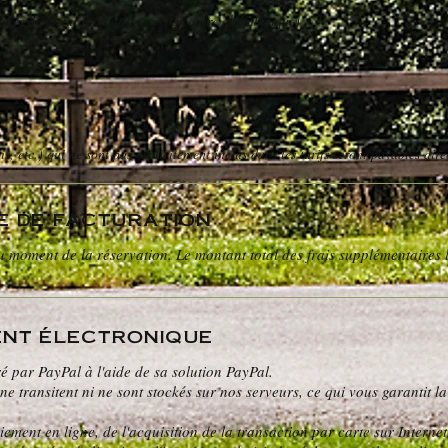
aies de facturation utilisées (par ordre alphabétique) :
ois, etc.) qui ne sont pas explicitement inclus dans les tarifs seront payables dir
e de facturation
 moment de la réservation. Le montant total des frais supplémentaires l
ent électronique
é par PayPal à l'aide de sa solution PayPal.
 transitent ni ne sont stockés sur nos serveurs, ce qui vous garantit la
iement en ligne, de l'acquisition de la transaction par carte sur Intern