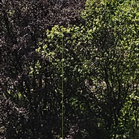
Heure limite de départ 11:00 (11 AM)
Paiement et valida
Vous trouverez, dans le cadre ci-dessous, l
Les paiements devront être effectués soit
biais d'un virement bancaire. Votre compte
Dans le cas d'un paiement par carte bancai
jusqu'à 128 bits. De plus, le traitement de
jamais en possession de vos données bancai
Dans le cas d'un virement bancaire, les in
En règle générale, ce paiement doit être eff
Nos coordonnées bancaires (virement banca
Titulaire du compte: Compagnie des Bois s
Banque: BELFIUS Banque
IBAN: BE08 0689 0561 0013
BIC: GKCCBEBB
Communication: votre nom et le jour d'arr