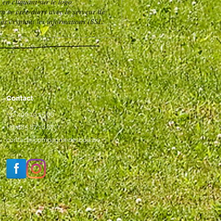
 en cliquant sur le logo
n se crée alors avec le serveur de
és cryptant les informations (SSL:
Contact
+32 490 19 15 68
+32 485 87 10 87
contact@compagniedesbois.be