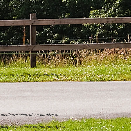
ectement sur place.
iés à votre séjour est payable après
 meilleure sécurité en matière de
et jusqu'à la remise en banque. Après