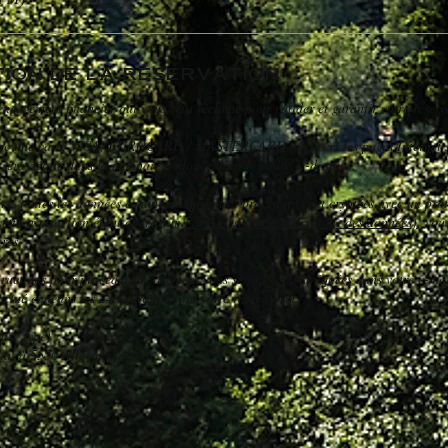
tion de la réservation
'engagement financier qui vous sera réclamé pour valider et garantir votre réserv
 avec une carte VISA, EUROCARD / MASTERCARD à travers les pages Internet séc
 sera débité dans la monnaie indiquée dans le cadre ci-dessous.
re, toutes les données échangées durant la procédure sont cryptées avec un pro
 cette transaction étant opéré par
PayPal (sécurité et cryptage des données)
, vou
res.
structions pour procéder au virement vous seront communiquées dans votre e-mai
ectué endéans les 24 heures suivant votre réservation.
ire type) :
.a. à 5550 Alle-sur-Semois
ivée