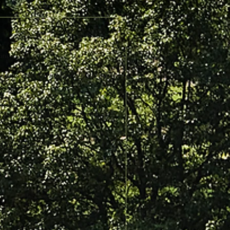
ation.
urisées du service PayPal), soit par le
tocole SSL (Secured Socket Layer)
s êtes assuré(e) que nous ne sommes
l de confirmation.