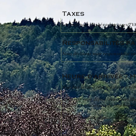
Taxes
Les tarifs sont affichés toutes taxes/TV
Responsabilités pa
Nous déclinons toute responsabilité en
Heure d'arrivée / 
Vous êtes invité à vous présenter à not
Le jour de votre départ, vous devez li
résulter du non-respect de cette heure 
Il est recommandé d'utiliser la case 
d'arrivée estimée, particulièrement si ce
Heure d'arrivée (à partir de) 16:00 (4