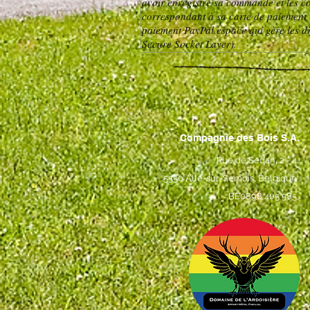
avoir enregistré sa commande et les coo
correspondant à sa carte de paiement (
paiement PayPal espace qui gère les di
Secure Socket Layer).
Compagnie des Bois S.A.
Rue de Sedan, 2 - 4
5550 Alle-sur-Semois, Belgique
BE0898 405 585