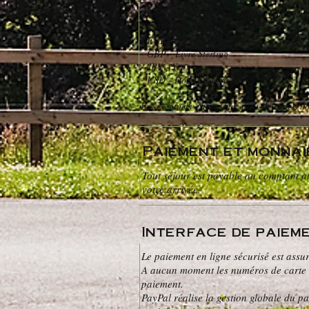
Liste des abbréviations à 3 lettres des monn
- CHF - Franc Suisse
- EUR - Euro
- GBP - Livre Sterling
- JPY - Yen
- USD - Dollar Américain
Les éventuels extras (bar, petit-déjeuner, b
Paiement et monnai
Tout séjour est payable au comptant au
votre arrivée.
Interface de paiem
Le paiement en ligne sécurisé est assur
A aucun moment les numéros de carte ne
paiement.
PayPal réalise la gestion globale du pa