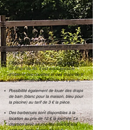
3. Location
Chaque logement dispose d’une cuisine
et de tout le nécessaire y afférant.
Il dispose également d’un feu ouvert
avec bois. Il est possible d’obtenir du
bois supplémentaire entre
10h00 et
16h00
moyennant un prix de 10 € par
brouette.
Chaque chambre dispose de couettes et
de draps de lits. Il est aussi possible
d’obtenir des couettes et des draps de lit
supplémentaires au prix de 15 € par lit.
Possibilité également de louer des draps
de bain (blanc pour la maison, bleu pour
la piscine) au tarif de 3 € la pièce.
Des barbecues sont disponibles à la
location au prix de 12 € la journée. Le
charbon avec allume-feu quant à eux