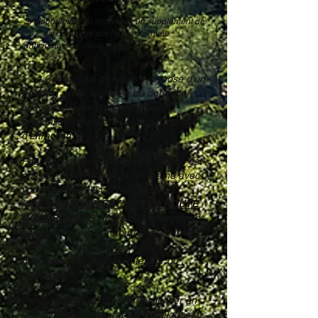
Si disponibilité du logement, un supplément de
20 € est demandé par heure d’arrivée
anticipative ou départ tardif.
2. Parking
« La Compagnie des Bois » dispose d’un
parking privé
à l’entrée du domaine.
Les propriétaires déclinent toute
responsabilité en cas de dommage ou
d’effraction.
Pour décharger vos bagages, il vous est
possible de rentrer sur le domaine avec
votre véhicule, la circulation se
faisant
UNIQUEMENT SUR LA ROUTE
GOUDRONNÉE
. Après le déchargement,
votre véhicule doit retourner au parking
privé. Les véhicules ne peuvent
donc
pas
stationner à l’intérieur du
domaine.
Il est strictement
interdit
de circuler en
véhicule et de se garer sur la pelouse.