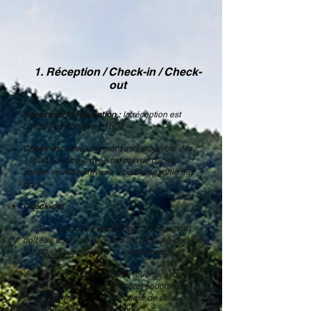
1. Réception / Check-in / Check-
out
Horaire de la Réception :
la réception est
ouverte de 08h00 à 21h00.
Check-in :
Votre logement est disponible dès
16h00. Si votre arrivée est prévue dans la
soirée, veuillez prévenir
« La Compagnie des
Bois ».
Check-out :
1.a - Le jour de votre départ, le logement
doit être libéré au plus tard à 11h00. Au-delà de
11h00, un supplément est demandé.
1.b - Un contrôle du bien loué sera effectué
à la fin du séjour. Pour tout objet endommagé
ou manquant, la valeur de celui-ci
sera déduite de votre caution.