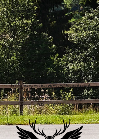
Saint-Nicolas, notre brigade de poulets
en liberté mais aussi nos chiens, chats
et lapins, qui tiennent la garde.
Les enfants peuvent gambader
librement et explorer le domaine, monter
sur les
go-kart électriques, tirer à l'arc, ou
encore jouer au badminton et au foot,
et profiter toute l'année de notre piscine
couverte et chauffée.
Soucieux de préserver ce cadre
idyllique, Le Domaine de l'Ardoisière de
la Compagnie des Bois est le seul hôtel
de la région doté d'une co-génération -
un système de production d'énergie
100 % verte.