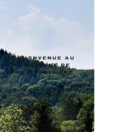
Bienvenue au
Domaine de
l'Ardoisière
Aurore et Karl ont le plaisir de vous
accueillir au Domaine familial de
l'Ardoisière.
Situé à l'orée de la forêt, le Domaine de
3 hectares offre à nos hôtes un cadre
bucolique, enchanteur et historique.
Vous pouvez y croiser les ânes de