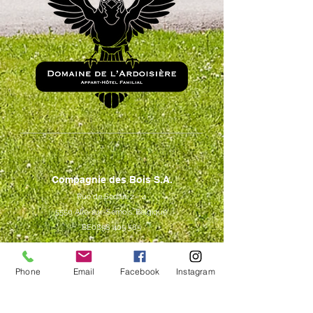
Compagnie des Bois S.A.
Rue de Sedan, 2 - 4
5550 Alle-sur-Semois, Belgique
BE0898 405 585
Contact
Phone
Email
Facebook
Instagram
+32 490 19 15 68
+32 485 87 10 87
contact@compagniedesbois.be